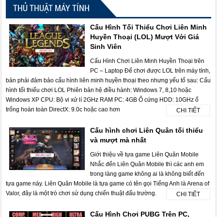
THỦ THUẬT MÁY TÍNH
Cấu Hình Tối Thiểu Chơi Liên Minh
Huyền Thoại (LOL) Mượt Với Giá
Sinh Viên
Cấu Hình Chơi Liên Minh Huyền Thoại trên
PC – Laptop Để chơi được LOL trên máy tính,
bản phải đảm bảo cấu hình liên minh huyền thoại theo nhưng yếu tố sau: Cấu
hình tối thiểu chơi LOL Phiên bản hệ điều hành: Windows 7, 8,10 hoặc
Windows XP CPU: Bộ vi xử lí 2GHz RAM PC: 4GB Ổ cứng HDD: 10GHz ổ
trống hoàn toàn DirectX: 9.0c hoặc cao hơn
CHI TIẾT
Cấu hình chơi Liên Quân tối thiểu
và mượt mà nhất
Giới thiệu về tựa game Liên Quân Mobile
Nhắc đến Liên Quân Mobile thì các anh em
trong làng game không ai là không biết đến
tựa game này. Liên Quân Mobile là tựa game có tên gọi Tiếng Anh là Arena of
Valor, đây là một trò chơi sử dụng chiến thuật đấu trường.
CHI TIẾT
Cấu Hình Chơi PUBG Trên PC,