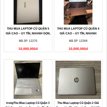
THU MUA LAPTOP CŨ QUẬN 5
THU MUA LAPTOP CŨ QUẬN 4
GIÁ CAO – UY TÍN, NHANH GỌN,
GIÁ CAO – UY TÍN, NHANH
THANH TOÁN NGAY
CHÓNG, THANH TOÁN LIỀN TAY
Mã SP: 12270
Mã SP: 12269
10,000,000đ
10,000,000đ
trungThu Mua Laptop Cũ Quận 3
Thu Mua Laptop Cũ Quận 2 Giá