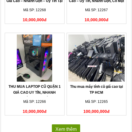
Giá Cao – Nhanh Gọn – Uy Tín Tại
Cao – Uy Tín, Nhanh Gọn, Có Mặt
Nhà
Sau 15 Phút
Mã SP: 12268
Mã SP: 12267
10,000,000đ
10,000,000đ
THU MUA LAPTOP CŨ QUẬN 1
Thu mua máy tính cũ giá cao tại
GIÁ CAO UY TÍN, NHANH
TP HCM
CHÓNG TẠI NHÀ
Mã SP: 12266
Mã SP: 12265
10,000,000đ
100,000,000đ
Xem thêm