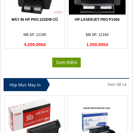
MÁY IN HP PRO 225DW CŨ
HP LASERJET PRO P1566
Mã SP: 12185
Mã SP: 12184
4,200,000đ
1,500,000đ
Xem thêm
Xem tất cả
Hộp Mực Máy In