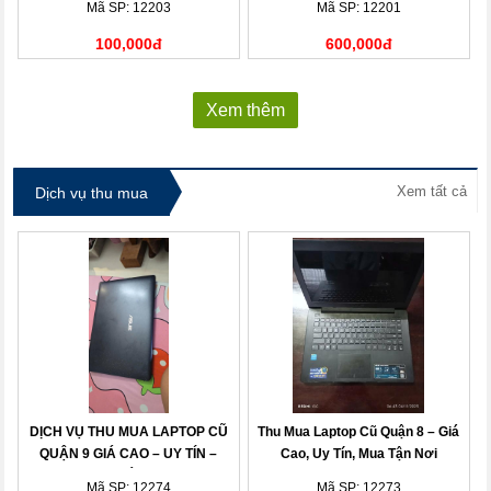
Mã SP: 12203
Mã SP: 12201
100,000đ
600,000đ
Xem thêm
Xem tất cả
Dịch vụ thu mua
DỊCH VỤ THU MUA LAPTOP CŨ
Thu Mua Laptop Cũ Quận 8 – Giá
QUẬN 9 GIÁ CAO – UY TÍN –
Cao, Uy Tín, Mua Tận Nơi
THANH TOÁN NHANH
Mã SP: 12274
Mã SP: 12273