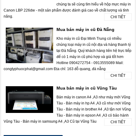
chúng ta sẽ cùng tìm hiểu về hộp mực máy in
Canon LBP 226dw - một sản phẩm được đánh giá cao về chất lượng và tính
năng.
CHI TIẾT
Mua bán máy in cũ Đà Nẵng
Kho máy in cũ Đại Minh Trung có nhiều
chủng loại máy in cũ nội địa và hàng thanh lý
tại Đà Nẵng. Quý khách hàng liên hệ trực tiếp
để có 1 máy in cũ phù hợp và giá tốt hơn
Hotline 0904272754 - 0913555089 Mail:
congtyphuocphat@gmail.com Địa chỉ: 163 đỗ quang, đà nẵng
CHI TIẾT
Mua bán máy in cũ Vũng Tàu
Bán máy in canon A4 ,A3 như máy mới Vũng
Tàu - Bán máy in hp A4 ,A3 cũ như mới Vũng
Tàu - Bán máy in brother A4 ,A3 tận nơi Vũng
Tàu - Bán máy in epson A4 ,A3 có bảo hành
Vũng Tàu - Bán máy in samsung A4 ,A3 Cũ tại Vũng Tàu
CHI TIẾT