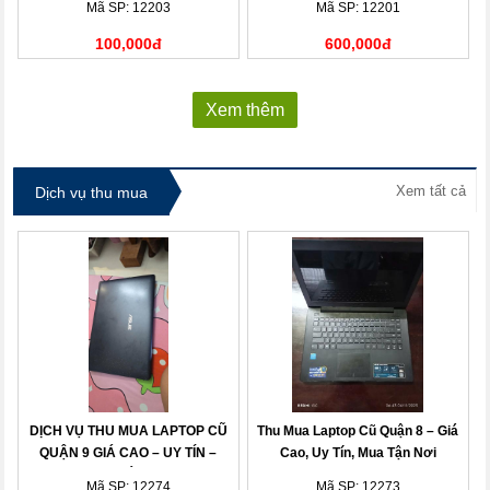
Mã SP: 12203
Mã SP: 12201
100,000đ
600,000đ
Xem thêm
Xem tất cả
Dịch vụ thu mua
DỊCH VỤ THU MUA LAPTOP CŨ
Thu Mua Laptop Cũ Quận 8 – Giá
QUẬN 9 GIÁ CAO – UY TÍN –
Cao, Uy Tín, Mua Tận Nơi
THANH TOÁN NHANH
Mã SP: 12274
Mã SP: 12273