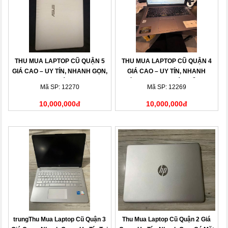
THU MUA LAPTOP CŨ QUẬN 5
THU MUA LAPTOP CŨ QUẬN 4
GIÁ CAO – UY TÍN, NHANH GỌN,
GIÁ CAO – UY TÍN, NHANH
THANH TOÁN NGAY
CHÓNG, THANH TOÁN LIỀN TAY
Mã SP: 12270
Mã SP: 12269
10,000,000đ
10,000,000đ
trungThu Mua Laptop Cũ Quận 3
Thu Mua Laptop Cũ Quận 2 Giá