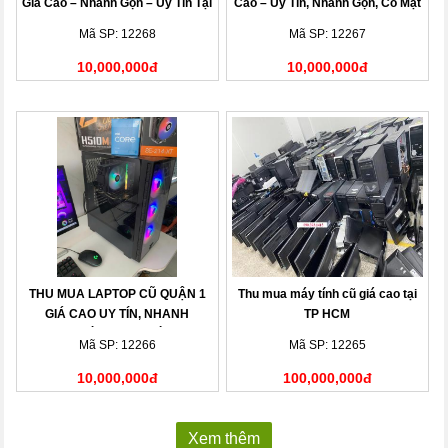
Giá Cao – Nhanh Gọn – Uy Tín Tại
Cao – Uy Tín, Nhanh Gọn, Có Mặt
Nhà
Sau 15 Phút
Mã SP: 12268
Mã SP: 12267
10,000,000đ
10,000,000đ
THU MUA LAPTOP CŨ QUẬN 1
Thu mua máy tính cũ giá cao tại
GIÁ CAO UY TÍN, NHANH
TP HCM
CHÓNG TẠI NHÀ
Mã SP: 12266
Mã SP: 12265
10,000,000đ
100,000,000đ
Xem thêm