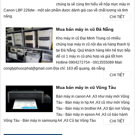
chúng ta sẽ cùng tìm hiểu về hộp mực máy in
Canon LBP 226dw - một sản phẩm được đánh giá cao về chất lượng và tính
năng.
CHI TIẾT
Mua bán máy in cũ Đà Nẵng
Kho máy in cũ Đại Minh Trung có nhiều
chủng loại máy in cũ nội địa và hàng thanh lý
tại Đà Nẵng. Quý khách hàng liên hệ trực tiếp
để có 1 máy in cũ phù hợp và giá tốt hơn
Hotline 0904272754 - 0913555089 Mail:
congtyphuocphat@gmail.com Địa chỉ: 163 đỗ quang, đà nẵng
CHI TIẾT
Mua bán máy in cũ Vũng Tàu
Bán máy in canon A4 ,A3 như máy mới Vũng
Tàu - Bán máy in hp A4 ,A3 cũ như mới Vũng
Tàu - Bán máy in brother A4 ,A3 tận nơi Vũng
Tàu - Bán máy in epson A4 ,A3 có bảo hành
Vũng Tàu - Bán máy in samsung A4 ,A3 Cũ tại Vũng Tàu
CHI TIẾT