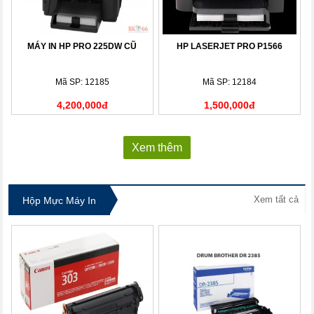
MÁY IN HP PRO 225DW CŨ
HP LASERJET PRO P1566
Mã SP: 12185
Mã SP: 12184
4,200,000đ
1,500,000đ
Xem thêm
Xem tất cả
Hộp Mực Máy In