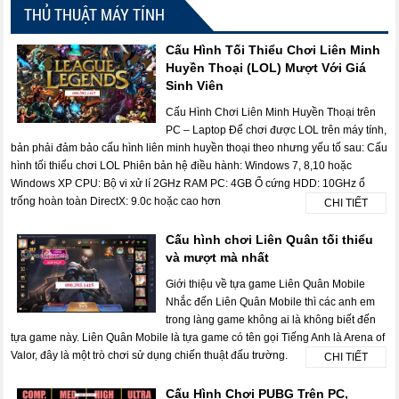
THỦ THUẬT MÁY TÍNH
Cấu Hình Tối Thiểu Chơi Liên Minh
Huyền Thoại (LOL) Mượt Với Giá
Sinh Viên
Cấu Hình Chơi Liên Minh Huyền Thoại trên
PC – Laptop Để chơi được LOL trên máy tính,
bản phải đảm bảo cấu hình liên minh huyền thoại theo nhưng yếu tố sau: Cấu
hình tối thiểu chơi LOL Phiên bản hệ điều hành: Windows 7, 8,10 hoặc
Windows XP CPU: Bộ vi xử lí 2GHz RAM PC: 4GB Ổ cứng HDD: 10GHz ổ
trống hoàn toàn DirectX: 9.0c hoặc cao hơn
CHI TIẾT
Cấu hình chơi Liên Quân tối thiểu
và mượt mà nhất
Giới thiệu về tựa game Liên Quân Mobile
Nhắc đến Liên Quân Mobile thì các anh em
trong làng game không ai là không biết đến
tựa game này. Liên Quân Mobile là tựa game có tên gọi Tiếng Anh là Arena of
Valor, đây là một trò chơi sử dụng chiến thuật đấu trường.
CHI TIẾT
Cấu Hình Chơi PUBG Trên PC,