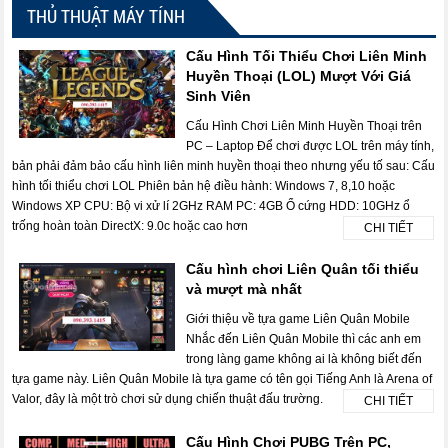
THỦ THUẬT MÁY TÍNH
Cấu Hình Tối Thiểu Chơi Liên Minh
Huyền Thoại (LOL) Mượt Với Giá
Sinh Viên
Cấu Hình Chơi Liên Minh Huyền Thoại trên
PC – Laptop Để chơi được LOL trên máy tính,
bản phải đảm bảo cấu hình liên minh huyền thoại theo nhưng yếu tố sau: Cấu
hình tối thiểu chơi LOL Phiên bản hệ điều hành: Windows 7, 8,10 hoặc
Windows XP CPU: Bộ vi xử lí 2GHz RAM PC: 4GB Ổ cứng HDD: 10GHz ổ
trống hoàn toàn DirectX: 9.0c hoặc cao hơn
CHI TIẾT
Cấu hình chơi Liên Quân tối thiểu
và mượt mà nhất
Giới thiệu về tựa game Liên Quân Mobile
Nhắc đến Liên Quân Mobile thì các anh em
trong làng game không ai là không biết đến
tựa game này. Liên Quân Mobile là tựa game có tên gọi Tiếng Anh là Arena of
Valor, đây là một trò chơi sử dụng chiến thuật đấu trường.
CHI TIẾT
Cấu Hình Chơi PUBG Trên PC,