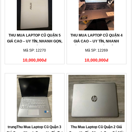
THU MUA LAPTOP CŨ QUẬN 5
THU MUA LAPTOP CŨ QUẬN 4
GIÁ CAO – UY TÍN, NHANH GỌN,
GIÁ CAO – UY TÍN, NHANH
THANH TOÁN NGAY
CHÓNG, THANH TOÁN LIỀN TAY
Mã SP: 12270
Mã SP: 12269
10,000,000đ
10,000,000đ
trungThu Mua Laptop Cũ Quận 3
Thu Mua Laptop Cũ Quận 2 Giá