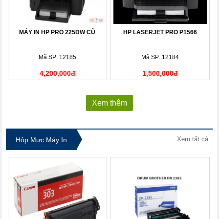
MÁY IN HP PRO 225DW CŨ
HP LASERJET PRO P1566
Mã SP: 12185
Mã SP: 12184
4,200,000đ
1,500,000đ
Xem thêm
Xem tất cả
Hộp Mực Máy In