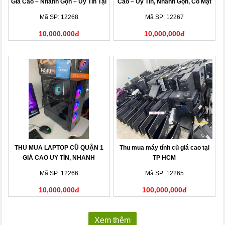
Giá Cao – Nhanh Gọn – Uy Tín Tại
Cao – Uy Tín, Nhanh Gọn, Có Mặt
Nhà
Sau 15 Phút
Mã SP: 12268
Mã SP: 12267
10,000,000đ
10,000,000đ
THU MUA LAPTOP CŨ QUẬN 1
Thu mua máy tính cũ giá cao tại
GIÁ CAO UY TÍN, NHANH
TP HCM
CHÓNG TẠI NHÀ
Mã SP: 12266
Mã SP: 12265
10,000,000đ
100,000,000đ
Xem thêm