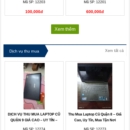
Mã SP: 12203
Mã SP: 12201
100,000đ
600,000đ
Xem thêm
Xem tất cả
Dịch vụ thu mua
DỊCH VỤ THU MUA LAPTOP CŨ
Thu Mua Laptop Cũ Quận 8 – Giá
QUẬN 9 GIÁ CAO – UY TÍN –
Cao, Uy Tín, Mua Tận Nơi
THANH TOÁN NHANH
Mã SP: 12274
Mã SP: 12273