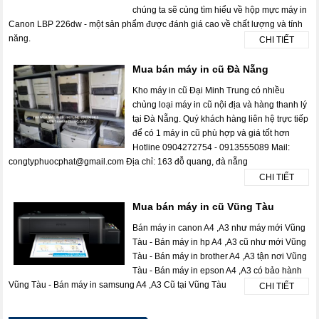
chúng ta sẽ cùng tìm hiểu về hộp mực máy in
Canon LBP 226dw - một sản phẩm được đánh giá cao về chất lượng và tính
năng.
CHI TIẾT
Mua bán máy in cũ Đà Nẵng
Kho máy in cũ Đại Minh Trung có nhiều
chủng loại máy in cũ nội địa và hàng thanh lý
tại Đà Nẵng. Quý khách hàng liên hệ trực tiếp
để có 1 máy in cũ phù hợp và giá tốt hơn
Hotline 0904272754 - 0913555089 Mail:
congtyphuocphat@gmail.com Địa chỉ: 163 đỗ quang, đà nẵng
CHI TIẾT
Mua bán máy in cũ Vũng Tàu
Bán máy in canon A4 ,A3 như máy mới Vũng
Tàu - Bán máy in hp A4 ,A3 cũ như mới Vũng
Tàu - Bán máy in brother A4 ,A3 tận nơi Vũng
Tàu - Bán máy in epson A4 ,A3 có bảo hành
Vũng Tàu - Bán máy in samsung A4 ,A3 Cũ tại Vũng Tàu
CHI TIẾT