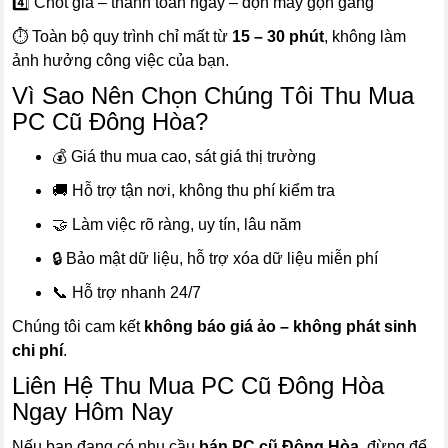
4️⃣ Chốt giá – thanh toán ngay – dọn máy gọn gàng
⏱️ Toàn bộ quy trình chỉ mất từ
15 – 30 phút
, không làm
ảnh hưởng công việc của bạn.
Vì Sao Nên Chọn Chúng Tôi Thu Mua
PC Cũ Đông Hòa?
💰 Giá thu mua cao, sát giá thị trường
🚚 Hỗ trợ tận nơi, không thu phí kiểm tra
🤝 Làm việc rõ ràng, uy tín, lâu năm
🔒 Bảo mật dữ liệu, hỗ trợ xóa dữ liệu miễn phí
📞 Hỗ trợ nhanh 24/7
Chúng tôi cam kết
không báo giá ảo – không phát sinh
chi phí
.
Liên Hệ Thu Mua PC Cũ Đông Hòa
Ngay Hôm Nay
Nếu bạn đang có nhu cầu
bán PC cũ Đông Hòa
, đừng để