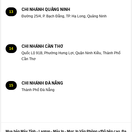
CHI NHÁNH QUẢNG NINH
13
Đường 25/4, P. Bạch Đằng, TP. Hạ Long, Quảng Ninh
CHI NHÁNH CẦN THƠ
14
Quốc Lộ 91B, Phường Hưng Lợi, Quận Ninh Kiều, Thành Phố
Cần Thơ
CHI NHÁNH ĐÀ NẴNG
15
Thành Phố Đà Nẵng
Mua bán Máy Tính - Laptop - Máy In -
Mực
In Văn Phòng ✅Độ bền cao, Đa