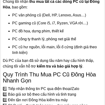
Chúng tôi nhận
thu mua tất cả các dòng PC cũ tại Đông
Hòa
, bao gồm:
PC văn phòng cũ (Dell, HP, Lenovo, Asus…)
PC gaming cũ (Core i5, i7, Ryzen, VGA rời…)
PC đồ họa, dựng phim, thiết kế
PC công ty thanh lý, phòng net giải thể
PC cũ hư nguồn, lỗi main, lỗi ổ cứng (định giá theo
linh kiện)
Dù PC của bạn đã sử dụng lâu năm hay cấu hình thấp,
chúng tôi vẫn hỗ trợ
kiểm tra và báo giá hợp lý
.
Quy Trình Thu Mua PC Cũ Đông Hòa
Nhanh Gọn
1️⃣ Tiếp nhận thông tin PC qua điện thoại/Zalo
2️⃣ Báo giá sơ bộ theo cấu hình và tình trạng
3️⃣ Đến tận nơi Đông Hòa kiểm tra máy