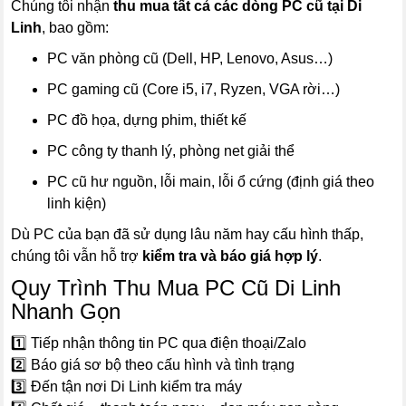
Chúng tôi nhận
thu mua tất cả các dòng PC cũ tại Di
Linh
, bao gồm:
PC văn phòng cũ (Dell, HP, Lenovo, Asus…)
PC gaming cũ (Core i5, i7, Ryzen, VGA rời…)
PC đồ họa, dựng phim, thiết kế
PC công ty thanh lý, phòng net giải thể
PC cũ hư nguồn, lỗi main, lỗi ổ cứng (định giá theo
linh kiện)
Dù PC của bạn đã sử dụng lâu năm hay cấu hình thấp,
chúng tôi vẫn hỗ trợ
kiểm tra và báo giá hợp lý
.
Quy Trình Thu Mua PC Cũ Di Linh
Nhanh Gọn
1️⃣ Tiếp nhận thông tin PC qua điện thoại/Zalo
2️⃣ Báo giá sơ bộ theo cấu hình và tình trạng
3️⃣ Đến tận nơi Di Linh kiểm tra máy