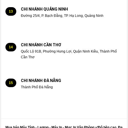
CHI NHÁNH QUẢNG NINH
13
Đường 25/4, P. Bạch Đằng, TP. Hạ Long, Quảng Ninh
CHI NHÁNH CẦN THƠ
14
Quốc Lộ 91B, Phường Hưng Lợi, Quận Ninh Kiều, Thành Phố
Cần Thơ
CHI NHÁNH ĐÀ NẴNG
15
Thành Phố Đà Nẵng
Mua bán Máy Tính - Laptop - Máy In -
Mực
In Văn Phòng ✅Độ bền cao, Đa