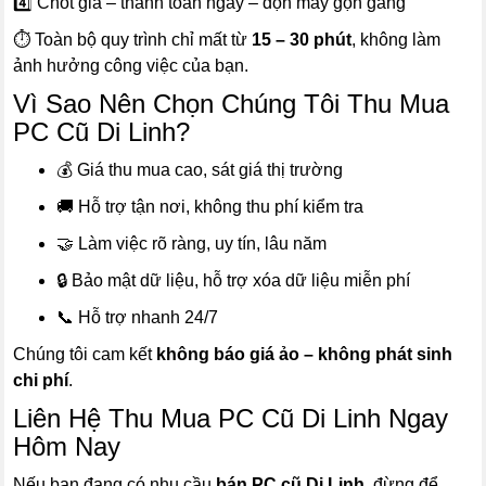
4️⃣ Chốt giá – thanh toán ngay – dọn máy gọn gàng
⏱️ Toàn bộ quy trình chỉ mất từ
15 – 30 phút
, không làm
ảnh hưởng công việc của bạn.
Vì Sao Nên Chọn Chúng Tôi Thu Mua
PC Cũ Di Linh?
💰 Giá thu mua cao, sát giá thị trường
🚚 Hỗ trợ tận nơi, không thu phí kiểm tra
🤝 Làm việc rõ ràng, uy tín, lâu năm
🔒 Bảo mật dữ liệu, hỗ trợ xóa dữ liệu miễn phí
📞 Hỗ trợ nhanh 24/7
Chúng tôi cam kết
không báo giá ảo – không phát sinh
chi phí
.
Liên Hệ Thu Mua PC Cũ Di Linh Ngay
Hôm Nay
Nếu bạn đang có nhu cầu
bán PC cũ Di Linh
, đừng để