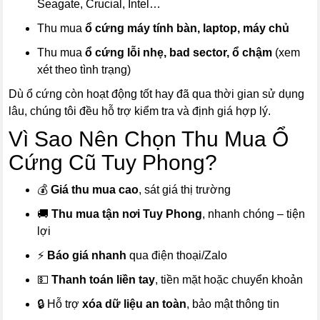
Seagate, Crucial, Intel…
Thu mua
ổ cứng máy tính bàn, laptop, máy chủ
Thu mua
ổ cứng lỗi nhẹ, bad sector, ổ chậm
(xem
xét theo tình trạng)
Dù ổ cứng còn hoạt động tốt hay đã qua thời gian sử dụng
lâu, chúng tôi đều hỗ trợ kiểm tra và định giá hợp lý.
Vì Sao Nên Chọn Thu Mua Ổ
Cứng Cũ Tuy Phong?
💰
Giá thu mua cao
, sát giá thị trường
🚚
Thu mua tận nơi Tuy Phong
, nhanh chóng – tiện
lợi
⚡
Báo giá nhanh
qua điện thoại/Zalo
💵
Thanh toán liền tay
, tiền mặt hoặc chuyển khoản
🔒 Hỗ trợ
xóa dữ liệu an toàn
, bảo mật thông tin