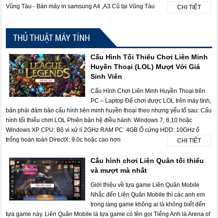
Vũng Tàu - Bán máy in samsung A4 ,A3 Cũ tại Vũng Tàu
CHI TIẾT
THỦ THUẬT MÁY TÍNH
Cấu Hình Tối Thiểu Chơi Liên Minh
Huyền Thoại (LOL) Mượt Với Giá
Sinh Viên
Cấu Hình Chơi Liên Minh Huyền Thoại trên
PC – Laptop Để chơi được LOL trên máy tính,
bản phải đảm bảo cấu hình liên minh huyền thoại theo nhưng yếu tố sau: Cấu
hình tối thiểu chơi LOL Phiên bản hệ điều hành: Windows 7, 8,10 hoặc
Windows XP CPU: Bộ vi xử lí 2GHz RAM PC: 4GB Ổ cứng HDD: 10GHz ổ
trống hoàn toàn DirectX: 9.0c hoặc cao hơn
CHI TIẾT
Cấu hình chơi Liên Quân tối thiểu
và mượt mà nhất
Giới thiệu về tựa game Liên Quân Mobile
Nhắc đến Liên Quân Mobile thì các anh em
trong làng game không ai là không biết đến
tựa game này. Liên Quân Mobile là tựa game có tên gọi Tiếng Anh là Arena of