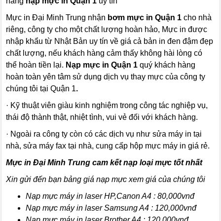
hãng
nạp mực in Quận 1
uy tín
Mực in Đại Minh Trung nhận
bơm mực in Quận 1
cho nhà
riêng, công ty cho một chất lượng hoàn hảo, Mực in được
nhập khẩu từ Nhật Bản uy tín về giá cả bản in đen đậm đẹp
chất lượng, nếu khách hàng cảm thấy không hài lòng có
thể hoàn tiền lại.
Nạp mực in Quận 1
quý khách hàng
hoàn toàn yên tâm sử dụng dịch vụ thay mực của công ty
chúng tôi tại Quận 1
.
· Kỹ thuật viên giàu kinh nghiệm trong công tác nghiệp vụ,
thái độ thành thật, nhiệt tình, vui vẻ đối với khách hàng.
· Ngoài ra công ty còn có các dịch vụ như sửa máy in tại
nhà, sửa máy fax tại nhà, cung cấp hộp mực máy in giá rẻ.
Mực in Đại Minh Trung cam kết nạp loại mực tốt nhất
Xin gửi đến bạn bảng giá nạp mực xem giá của chúng tôi
Nạp mực máy in laser HP,Canon A4 : 80,000vnđ
Nạp mực máy in laser Samsung A4 : 120,000vnđ
Nạp mực máy in laser Brother A4 : 120,000vnđ