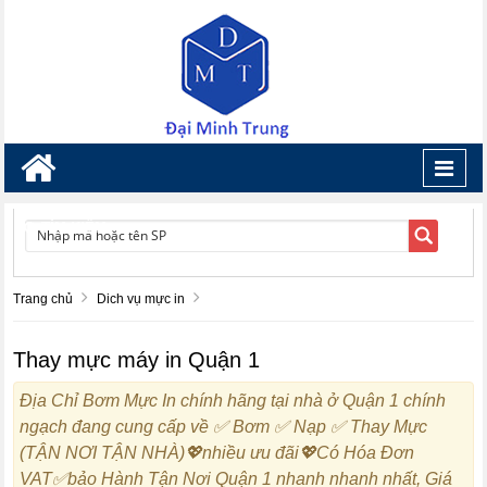
Toggl
navig
TÌM KIẾM
Trang chủ
Dich vụ mực in
Thay mực máy in Quận 1
Địa Chỉ Bơm Mực In chính hãng tại nhà ở Quận 1 chính
ngạch đang cung cấp về ✅ Bơm ✅ Nạp ✅ Thay Mực
(TẬN NƠI TẬN NHÀ)💖nhiều ưu đãi💖Có Hóa Đơn
VAT✅bảo Hành Tận Nơi Quận 1 nhanh nhanh nhất, Giá