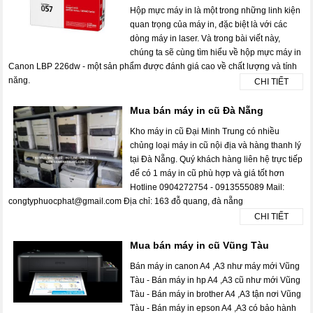
Hộp mực máy in là một trong những linh kiện
quan trọng của máy in, đặc biệt là với các
dòng máy in laser. Và trong bài viết này,
chúng ta sẽ cùng tìm hiểu về hộp mực máy in
Canon LBP 226dw - một sản phẩm được đánh giá cao về chất lượng và tính
năng.
CHI TIẾT
Mua bán máy in cũ Đà Nẵng
Kho máy in cũ Đại Minh Trung có nhiều
chủng loại máy in cũ nội địa và hàng thanh lý
tại Đà Nẵng. Quý khách hàng liên hệ trực tiếp
để có 1 máy in cũ phù hợp và giá tốt hơn
Hotline 0904272754 - 0913555089 Mail:
congtyphuocphat@gmail.com Địa chỉ: 163 đỗ quang, đà nẵng
CHI TIẾT
Mua bán máy in cũ Vũng Tàu
Bán máy in canon A4 ,A3 như máy mới Vũng
Tàu - Bán máy in hp A4 ,A3 cũ như mới Vũng
Tàu - Bán máy in brother A4 ,A3 tận nơi Vũng
Tàu - Bán máy in epson A4 ,A3 có bảo hành