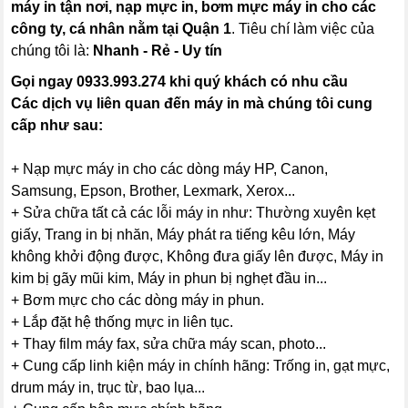
máy in tận nơi, nạp mực in, bơm mực máy in cho các
công ty, cá nhân nằm tại Quận 1
. Tiêu chí làm việc của
chúng tôi là:
Nhanh - Rẻ - Uy tín
Gọi ngay
0933.993.274
khi quý khách có nhu cầu
Các dịch vụ liên quan đến máy in mà chúng tôi cung
cấp như sau:
+ Nạp mực máy in cho các dòng máy HP, Canon,
Samsung, Epson, Brother, Lexmark, Xerox...
+ Sửa chữa tất cả các lỗi máy in như: Thường xuyên kẹt
giấy, Trang in bị nhăn, Máy phát ra tiếng kêu lớn, Máy
không khởi động được, Không đưa giấy lên được, Máy in
kim bị gãy mũi kim, Máy in phun bị nghẹt đầu in...
+ Bơm mực cho các dòng máy in phun.
+ Lắp đặt hệ thống mực in liên tục.
+ Thay film máy fax, sửa chữa máy scan, photo...
+ Cung cấp linh kiện máy in chính hãng: Trống in, gạt mực,
drum máy in, trục từ, bao lụa...