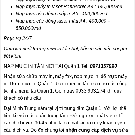
Nạp mực máy in laser Panasonic A4 : 140,000vnđ
Nạp mực các dòng máy in A3 : 400,000vnđ
Nạp mực các dòng laser màu A4 : 400,000 –
550,000vnđ
Phục vụ 24/7
Cam kết chất lượng mực in tốt nhất, bản in sắc nét, chi phí
tiết kiệm
NẠP MỰC IN TẬN NƠI TẠI Quận 1 Tel:
0971357990
Nhận sửa chữa máy in, máy fax, nạp mực in, đổ mực máy
in, Bơm mực in Quận 1, bơm mực in tận nơi cho các công
ty, nhà riêng tại Quận 1. Gọi ngay
0933.993.274
khi quý
khách có nhu cầu
.
Đại Minh Trung nằm tại vị trí trung tâm Quận 1. Với lợi thế
liền kề với các quận trung tâm. Đội ngũ kỹ thuật viên chỉ
cần di chuyển 30-45 phút là có mặt tại nơi quý khách yêu
cầu dịch vụ. Do đó chúng tôi
nhận cung cấp dịch vụ sửa