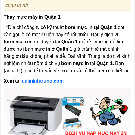
cạnh tranh
Th
ay mực máy in Quận 1
✅Địa chỉ công ty có kỹ thuật
bơm mực in tại Quận 1
chỉ
cần gọi là có mặt✅Hiện nay có rất nhiều Đại lý dịch vụ
bơm mực in
trực tuyến tại
Quận 1
giá rẻ , nhưng để tìm
được nơi bán
mực in ở Quận 1
giá thành rẻ mà chính
hãng ở đâu không phải là dễ. Đại Minh Trung là đơn vị kinh
nghiệm nhiều năm dịch vụ
bơm mực in
tại
Quận 1
. Bạn
(anh/chị) gọi để tư vấn về mực in và có thể xem chi tiết tại:
Xem tại
daiminhtrung.com