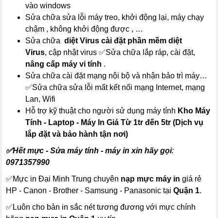
vào windows
Sửa chữa sửa lỗi máy treo, khởi động lại, máy chạy
chậm , không khởi động được , …
Sửa chữa
diệt Virus
cài đặt phần mềm diệt
Virus
, cập nhật virus ✅Sửa chữa lắp ráp, cài đặt,
nâng cấp máy vi tính
.
Sửa chữa cài đặt mạng nội bộ và nhận bảo trì máy…
✅Sửa chữa sửa lỗi mất kết nối mạng Internet, mạng
Lan, Wifi
Hỗ trợ kỹ thuật cho người sử dụng máy tính
Kho Máy
Tính - Laptop - Máy In Giá Từ 1tr đến 5tr (Dịch vụ
lắp đặt và bảo hành tận nơi)
✅Hết mực - Sửa máy tính - máy in xin hãy gọi
:
0971357990
✅Mực in Đại Minh Trung chuyên
nạp mực máy in
giá rẻ
HP - Canon - Brother - Samsung - Panasonic tại
Quận 1
.
✅Luôn cho bản in sắc nét tương đương với mực chính