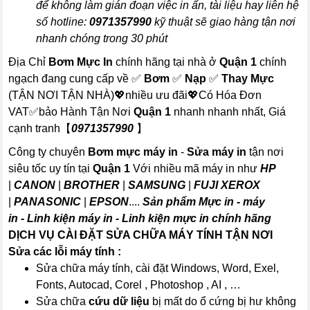
để không làm gián đoạn việc in ấn, tài liệu hay liên hệ
số hotline:
0971357990
kỹ thuật sẽ giao hàng tận nơi
nhanh chóng trong 30 phút
Địa Chỉ
Bơm Mực In
chính hãng tại nhà ở
Quận 1
chính
ngạch đang cung cấp về ✅
Bơm
✅
Nạp
✅
Thay Mực
(TẬN NƠI TẬN NHÀ)💖nhiều ưu đãi💖Có Hóa Đơn
VAT✅bảo Hành Tận Nơi
Quận 1
nhanh nhanh nhất, Giá
cạnh tranh【
0971357990
】
Công ty chuyên
Bơm mực máy in
-
Sửa máy in
tận nơi
siêu tốc uy tín tại
Quận 1
Với nhiều mã máy in như
HP
|
CANON
|
BROTHER
|
SAMSUNG
|
FUJI XEROX
|
PANASONIC
|
EPSON
....
Sản phẩm Mực in - máy
in - Linh kiện máy in - Linh kiện mực in chính hãng
DỊCH VỤ CÀI ĐẶT SỬA CHỮA MÁY TÍNH TẬN NƠI
Sửa các lỗi máy tính :
Sửa chữa máy tính, cài đặt Windows, Word, Exel,
Fonts, Autocad, Corel , Photoshop , AI , …
Sửa chữa
cứu dữ liệu
bị mất do ổ cứng bị hư không