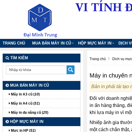
TRANG CHỦ
MUA BÁN MÁY IN CŨ
HỘP MỰC MÁY IN
DỊCH 
TÌM KIẾM
Trang chủ
Dich vụ mực
Máy in chuyên n
MUA BÁN MÁY IN CŨ
Bản in phải tái tạo
Máy in A3 cũ (
10
)
Đối với doanh nghiệ
Máy in A4 cũ (
51
)
in ấn hàng tháng, đ
khi lựa máy in vì mộ
Máy in đa năng cũ (
25
)
HỘP MỰC MÁY IN
Nhiếp ảnh gia thườn
một cách chân thật, 
Mực in HP (
51
)