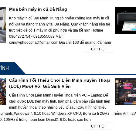
Mua bán máy in cũ Đà Nẵng
Kho máy in cũ Đại Minh Trung có nhiều chủng loại máy in cũ
nội địa và hàng thanh lý tại Đà Nẵng. Quý khách hàng liên hệ
trực tiếp để có 1 máy in cũ phù hợp và giá tốt hơn Hotline
0904272754 - 0913555089 Mail:
congtyphuocphat@gmail.com Địa chỉ: 163 đỗ quang, đà nẵng
CHI TIẾT
TÍNH
Cấu Hình Tối Thiểu Chơi Liên Minh Huyền Thoại
(LOL) Mượt Với Giá Sinh Viên
Cấu Hình Chơi Liên Minh Huyền Thoại trên PC – Laptop Để
chơi được LOL trên máy tính, bản phải đảm bảo cấu hình liên
minh huyền thoại theo nhưng yếu tố sau: Cấu hình tối thiểu
ều hành: Windows 7, 8,10 hoặc Windows XP CPU: Bộ vi xử lí 2GHz
Tiếng Anh là A
10GHz ổ trống hoàn toàn DirectX: 9.0c hoặc cao hơn
CHI TIẾT