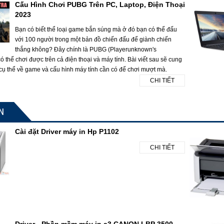
Cấu Hình Chơi PUBG Trên PC, Laptop, Điện Thoại
2023
Bạn có biết thể loại game bắn súng mà ở đó bạn có thể đấu
với 100 người trong một bản đồ chiến đấu để giành chiến
thắng không? Đây chính là PUBG (Playerunknown's
 thể chơi được trên cả điện thoại và máy tính. Bài viết sau sẽ cung
 cụ thể về game và cấu hình máy tính cần có để chơi mượt mà.
CHI TIẾT
N
Cài đặt Driver máy in Hp P1102
CHI TIẾT
Driver - Phần mềm máy in a3 CANON LBP 3500