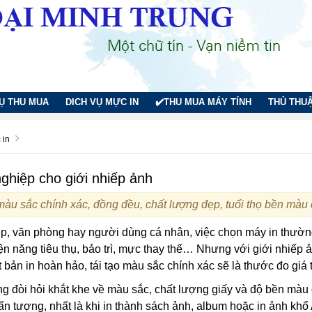
VỤ THU MUA
DICH VỤ MỰC IN
✔️THU MUA MÁY TÍNH
THỦ THUẬ
 in
ghiệp cho giới nhiếp ảnh
 màu sắc chính xác, đồng đều, chất lượng đẹp, tuổi thọ bền màu 
p, văn phòng hay người dùng cá nhân, việc chọn máy in thườn
iện năng tiêu thụ, bảo trì, mực thay thế… Nhưng với giới nhiếp 
t bản in hoàn hảo, tái tạo màu sắc chính xác sẽ là thước đo giá 
g đòi hỏi khắt khe về màu sắc, chất lượng giấy và độ bền màu 
ấn tượng, nhất là khi in thành sách ảnh, album hoặc in ảnh khổ