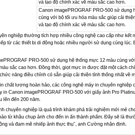
Canon imagePROGRAF PRO-500 sử dụng h
cùng với bộ tối ưu hóa màu sắc giúp cải thiệ
và tạo độ chính xác về màu sắc cao hơn.
yên nghiệp thường tích hợp nhiều công nghệ cao cấp như kết 
tiếp từ các thiết bị di động hoặc nhiều người sử dụng cùng lúc
PROGRAF PRO-500 sử dụng hệ thống mực 12 màu cùng với bộ t
 màu sắc cao hơn. Đồng thời, giọt mực in được đặt một cách c
chức năng điều chỉnh có sẵn giúp cải thiện tính thống nhất về 
 in chất lượng hoàn hảo, các công nghệ máy in chuyên nghiệp c
y in Canon imagePROGRAF PRO-500 với giấy ảnh Pro Platinum
àu lên đến 200 năm.
nh chuyên nghiệp là quá trình khám phá trải nghiệm mới mẻ cho
o từ khâu chụp ảnh cho đến in ấn thành phẩm. Đây sẽ là thước đ
động và đam mê nhiếp ảnh thực thụ", anh Cường nhận định.