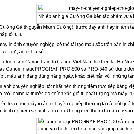
Nhiếp ảnh gia Cường Gà bên tác phẩm vừa in
 Cường Gà (Nguyễn Mạnh Cường), trước đây anh hay in ảnh tại
háp tối ưu.
áy in ảnh chuyên nghiệp, có thể tái tạo màu sắc trên bản in ch
ực thụ", anh chia sẻ.
dự triển lãm Canon Fair do Canon Việt Nam tổ chức tại Hà Nội 
máy Canon imagePROGRAF PRO-500 và PRO-540 sử dụng đến 12
bit màu anh đang dùng hàng ngày, khác biệt hẳn với những tấm h
 ảnh chuyên nghiệp, tốt nhất nên thử nghiệm trực tiếp bằng v
Đó mới chính là thước đo chính xác giá trị chất lượng mà máy i
iệc lựa chọn máy in ảnh chuyên nghiệp thường là cả một quá trì
ẫn kinh nghiệm về hình ảnh chứ không đơn thuần là căn cứ vào