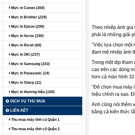
Mực in Canon (
364
)
Mực in Brother (
229
)
Mực in Epson (
290
)
Theo nhiếp ảnh gia
phải là những giải p
Mực in Xerox (
190
)
"Việc lựa chọn một m
Mực in Ricoh (
69
)
đam mê nhiếp ảnh th
Mực in OKi (
237
)
Trong một dịp tham 
Mực in Samsung (
103
)
cao trên các dòng 
Mực in Panasonic (
14
)
hơn cả màn hình 32 
Mực in Sharp (
11
)
"Để chọn mua máy in
Mực in thương hiệu (
100
)
hiệu chỉnh ra sao. 
DỊCH VỤ THU MUA
Anh cũng nói thêm v
LIÊN KẾT
bằng cả kiến thức l
Thu mua máy tính cũ Quận 1
Thu mua máy tính cũ Quận 2