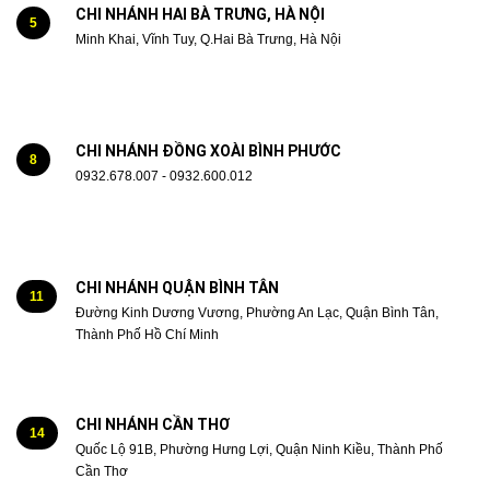
CHI NHÁNH HAI BÀ TRƯNG, HÀ NỘI
5
Minh Khai, Vĩnh Tuy, Q.Hai Bà Trưng, Hà Nội
CHI NHÁNH ĐỒNG XOÀI BÌNH PHƯỚC
8
0932.678.007 - 0932.600.012
CHI NHÁNH QUẬN BÌNH TÂN
11
Đường Kinh Dương Vương, Phường An Lạc, Quận Bình Tân,
Thành Phố Hồ Chí Minh
CHI NHÁNH CẦN THƠ
14
Quốc Lộ 91B, Phường Hưng Lợi, Quận Ninh Kiều, Thành Phố
Cần Thơ