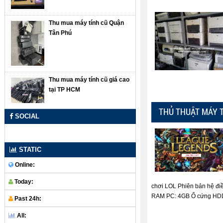
Thu mua máy tính cũ Quận
Tân Phú
Thu mua máy tính cũ giá cao
tại TP HCM
THỦ THUẬT MÁY 
SOCIAL
STATIC
Online:
Today:
chơi LOL Phiên bản hệ đi
RAM PC: 4GB Ổ cứng HDD: 
Past 24h:
All: