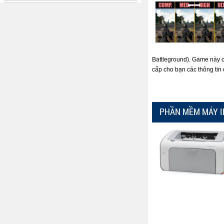
Battleground). Game này có
cấp cho bạn các thông tin
PHẦN MỀM MÁY I