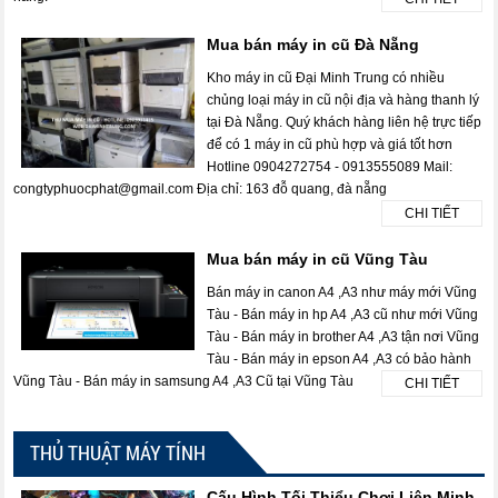
Mua bán máy in cũ Đà Nẵng
Kho máy in cũ Đại Minh Trung có nhiều
chủng loại máy in cũ nội địa và hàng thanh lý
tại Đà Nẵng. Quý khách hàng liên hệ trực tiếp
để có 1 máy in cũ phù hợp và giá tốt hơn
Hotline 0904272754 - 0913555089 Mail:
congtyphuocphat@gmail.com Địa chỉ: 163 đỗ quang, đà nẵng
CHI TIẾT
Mua bán máy in cũ Vũng Tàu
Bán máy in canon A4 ,A3 như máy mới Vũng
Tàu - Bán máy in hp A4 ,A3 cũ như mới Vũng
Tàu - Bán máy in brother A4 ,A3 tận nơi Vũng
Tàu - Bán máy in epson A4 ,A3 có bảo hành
Vũng Tàu - Bán máy in samsung A4 ,A3 Cũ tại Vũng Tàu
CHI TIẾT
THỦ THUẬT MÁY TÍNH
Cấu Hình Tối Thiểu Chơi Liên Minh