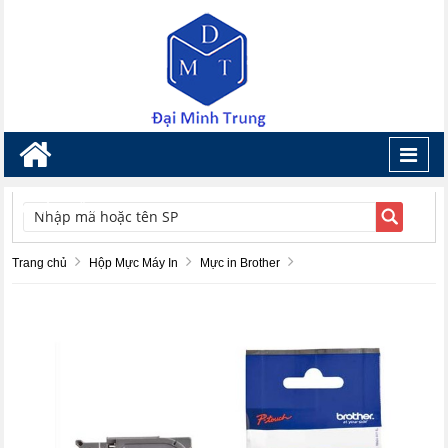
Toggl
navig
TÌM KIẾM
Trang chủ
Hộp Mực Máy In
Mực in Brother