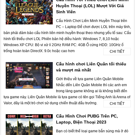
Huyền Thoại (LOL) Mượt Với Giá
Sinh Viên
Cấu Hình Chơi Liên Minh Huyền Thoại trên
PC – Laptop Để chơi được LOL trên máy tính,
bản phải đảm bảo cấu hình liên minh huyền thoại theo nhưng yếu tố sau: Cấu
hình tối thiểu chơi LOL Phiên bản hệ điều hành: Windows 7, 8,10 hoặc
Windows XP CPU: Bộ vi xử lí 2GHz RAM PC: 4GB Ổ cứng HDD: 10GHz ổ
trống hoàn toàn DirectX: 9.0c hoặc cao hơn
CHI TIẾT
Cấu hình chơi Liên Quân tối thiểu
và mượt mà nhất
Giới thiệu về tựa game Liên Quân Mobile
Nhắc đến Liên Quân Mobile thì các anh em
trong làng game không ai là không biết đến
tựa game này. Liên Quân Mobile là tựa game có tên gọi Tiếng Anh là Arena of
Valor, đây là một trò chơi sử dụng chiến thuật đấu trường.
CHI TIẾT
Cấu Hình Chơi PUBG Trên PC,
Laptop, Điện Thoại 2023
Bạn có biết thể loại game bắn súng mà ở đó