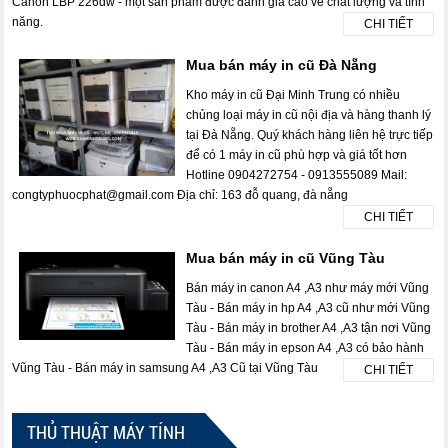
Canon LBP 226dw - một sản phẩm được đánh giá cao về chất lượng và tính
năng.
CHI TIẾT
Mua bán máy in cũ Đà Nẵng
Kho máy in cũ Đại Minh Trung có nhiều
chủng loại máy in cũ nội địa và hàng thanh lý
tại Đà Nẵng. Quý khách hàng liên hệ trực tiếp
để có 1 máy in cũ phù hợp và giá tốt hơn
Hotline 0904272754 - 0913555089 Mail:
congtyphuocphat@gmail.com Địa chỉ: 163 đỗ quang, đà nẵng
CHI TIẾT
Mua bán máy in cũ Vũng Tàu
Bán máy in canon A4 ,A3 như máy mới Vũng
Tàu - Bán máy in hp A4 ,A3 cũ như mới Vũng
Tàu - Bán máy in brother A4 ,A3 tận nơi Vũng
Tàu - Bán máy in epson A4 ,A3 có bảo hành
Vũng Tàu - Bán máy in samsung A4 ,A3 Cũ tại Vũng Tàu
CHI TIẾT
THỦ THUẬT MÁY TÍNH