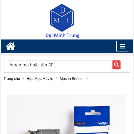
Toggl
navig
TÌM KIẾM
Trang chủ
Hộp Mực Máy In
Mực in Brother