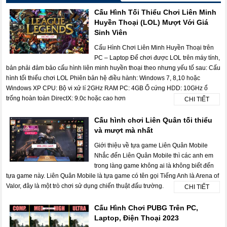
Cấu Hình Tối Thiểu Chơi Liên Minh
Huyền Thoại (LOL) Mượt Với Giá
Sinh Viên
Cấu Hình Chơi Liên Minh Huyền Thoại trên
PC – Laptop Để chơi được LOL trên máy tính,
bản phải đảm bảo cấu hình liên minh huyền thoại theo nhưng yếu tố sau: Cấu
hình tối thiểu chơi LOL Phiên bản hệ điều hành: Windows 7, 8,10 hoặc
Windows XP CPU: Bộ vi xử lí 2GHz RAM PC: 4GB Ổ cứng HDD: 10GHz ổ
trống hoàn toàn DirectX: 9.0c hoặc cao hơn
CHI TIẾT
Cấu hình chơi Liên Quân tối thiểu
và mượt mà nhất
Giới thiệu về tựa game Liên Quân Mobile
Nhắc đến Liên Quân Mobile thì các anh em
trong làng game không ai là không biết đến
tựa game này. Liên Quân Mobile là tựa game có tên gọi Tiếng Anh là Arena of
Valor, đây là một trò chơi sử dụng chiến thuật đấu trường.
CHI TIẾT
Cấu Hình Chơi PUBG Trên PC,
Laptop, Điện Thoại 2023