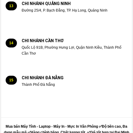
CHI NHÁNH QUẢNG NINH
13
Đường 25/4, P. Bạch Đằng, TP. Hạ Long, Quảng Ninh
CHI NHÁNH CẦN THƠ
14
Quốc Lộ 91B, Phường Hưng Lợi, Quận Ninh Kiều, Thành Phố
Cần Thơ
CHI NHÁNH ĐÀ NẴNG
15
Thành Phố Đà Nẵng
Mua bán Máy Tính - Laptop - Máy In -
Mực
In Văn Phòng ✅Độ bền cao, Đa
dạng mẫu mã ✅Hàng chính hãng, Chất lượng tốt. ✅Giá tốt hơn tại Đại Minh