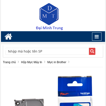
Toggl
navig
TÌM KIẾM
Trang chủ
Hộp Mực Máy In
Mực in Brother