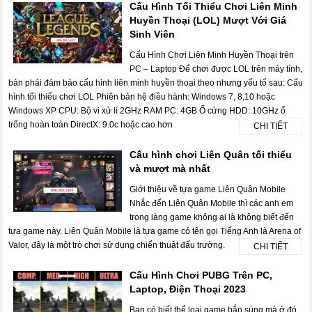
Cấu Hình Tối Thiểu Chơi Liên Minh
Huyền Thoại (LOL) Mượt Với Giá
Sinh Viên
Cấu Hình Chơi Liên Minh Huyền Thoại trên
PC – Laptop Để chơi được LOL trên máy tính,
bản phải đảm bảo cấu hình liên minh huyền thoại theo nhưng yếu tố sau: Cấu
hình tối thiểu chơi LOL Phiên bản hệ điều hành: Windows 7, 8,10 hoặc
Windows XP CPU: Bộ vi xử lí 2GHz RAM PC: 4GB Ổ cứng HDD: 10GHz ổ
trống hoàn toàn DirectX: 9.0c hoặc cao hơn
CHI TIẾT
Cấu hình chơi Liên Quân tối thiểu
và mượt mà nhất
Giới thiệu về tựa game Liên Quân Mobile
Nhắc đến Liên Quân Mobile thì các anh em
trong làng game không ai là không biết đến
tựa game này. Liên Quân Mobile là tựa game có tên gọi Tiếng Anh là Arena of
Valor, đây là một trò chơi sử dụng chiến thuật đấu trường.
CHI TIẾT
Cấu Hình Chơi PUBG Trên PC,
Laptop, Điện Thoại 2023
Bạn có biết thể loại game bắn súng mà ở đó