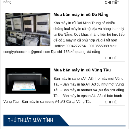
năng.
CHI TIẾT
Mua bán máy in cũ Đà Nẵng
Kho máy in cũ Đại Minh Trung có nhiều
chủng loại máy in cũ nội địa và hàng thanh lý
tại Đà Nẵng. Quý khách hàng liên hệ trực tiếp
để có 1 máy in cũ phù hợp và giá tốt hơn
Hotline 0904272754 - 0913555089 Mail:
congtyphuocphat@gmail.com Địa chỉ: 163 đỗ quang, đà nẵng
CHI TIẾT
Mua bán máy in cũ Vũng Tàu
Bán máy in canon A4 ,A3 như máy mới Vũng
Tàu - Bán máy in hp A4 ,A3 cũ như mới Vũng
Tàu - Bán máy in brother A4 ,A3 tận nơi Vũng
Tàu - Bán máy in epson A4 ,A3 có bảo hành
Vũng Tàu - Bán máy in samsung A4 ,A3 Cũ tại Vũng Tàu
CHI TIẾT
THỦ THUẬT MÁY TÍNH