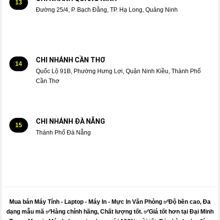
13
Đường 25/4, P. Bạch Đằng, TP. Hạ Long, Quảng Ninh
CHI NHÁNH CẦN THƠ
14
Quốc Lộ 91B, Phường Hưng Lợi, Quận Ninh Kiều, Thành Phố
Cần Thơ
CHI NHÁNH ĐÀ NẴNG
15
Thành Phố Đà Nẵng
Mua bán Máy Tính - Laptop - Máy In -
Mực
In Văn Phòng ✅Độ bền cao, Đa
dạng mẫu mã ✅Hàng chính hãng, Chất lượng tốt. ✅Giá tốt hơn tại Đại Minh