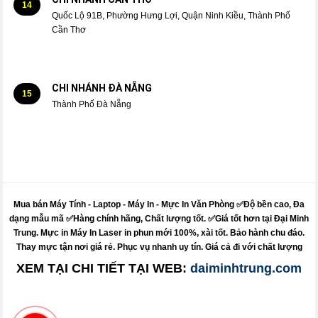
14
Quốc Lộ 91B, Phường Hưng Lợi, Quận Ninh Kiều, Thành Phố
Cần Thơ
CHI NHÁNH ĐÀ NẴNG
15
Thành Phố Đà Nẵng
Mua bán Máy Tính - Laptop - Máy In -
Mực
In Văn Phòng ✅Độ bền cao, Đa
dạng mẫu mã ✅Hàng chính hãng, Chất lượng tốt. ✅Giá tốt hơn tại Đại Minh
Trung.
Mực
in
Máy
In Laser in phun mới 100%, xài tốt. Bảo hành chu đáo.
Thay mực
tận nơi giá rẻ. Phục vụ nhanh uy tín. Giá cả đi với chất lượng
XEM TẠI CHI TIẾT TẠI WEB:
daiminhtrung.com
Sửa máy tính pci - sửa máy in pci - nạp mực in pci