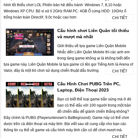
hình tối thiểu chơi LOL Phiên bản hệ điều hành: Windows 7, 8,10 hoặc
Windows XP CPU: Bộ vi xử lí 2GHz RAM PC: 4GB Ổ cứng HDD: 10GHz ổ
trống hoàn toàn DirectX: 9.0c hoặc cao hơn
CHI TIẾT
Cấu hình chơi Liên Quân tối thiểu
và mượt mà nhất
Giới thiệu về tựa game Liên Quân Mobile
Nhắc đến Liên Quân Mobile thì các anh em
trong làng game không ai là không biết đến
tựa game này. Liên Quân Mobile là tựa game có tên gọi Tiếng Anh là Arena of
Valor, đây là một trò chơi sử dụng chiến thuật đấu trường.
CHI TIẾT
Cấu Hình Chơi PUBG Trên PC,
Laptop, Điện Thoại 2023
Bạn có biết thể loại game bắn súng mà ở đó
bạn có thể đấu với 100 người trong một bản
đồ chiến đấu để giành chiến thắng không?
Đây chính là PUBG (Playerunknown's Battleground). Game này có thể chơi
được trên cả điện thoại và máy tính. Bài viết sau sẽ cung cấp cho bạn các
thông tin cụ thể về game và cấu hình máy tính cần có để chơi mượt mà.
CHI TIẾT