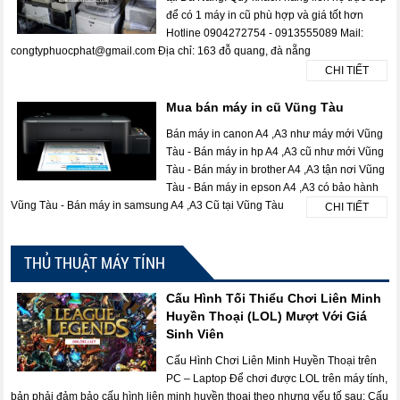
để có 1 máy in cũ phù hợp và giá tốt hơn
Hotline 0904272754 - 0913555089 Mail:
congtyphuocphat@gmail.com Địa chỉ: 163 đỗ quang, đà nẵng
CHI TIẾT
Mua bán máy in cũ Vũng Tàu
Bán máy in canon A4 ,A3 như máy mới Vũng
Tàu - Bán máy in hp A4 ,A3 cũ như mới Vũng
Tàu - Bán máy in brother A4 ,A3 tận nơi Vũng
Tàu - Bán máy in epson A4 ,A3 có bảo hành
Vũng Tàu - Bán máy in samsung A4 ,A3 Cũ tại Vũng Tàu
CHI TIẾT
THỦ THUẬT MÁY TÍNH
Cấu Hình Tối Thiểu Chơi Liên Minh
Huyền Thoại (LOL) Mượt Với Giá
Sinh Viên
Cấu Hình Chơi Liên Minh Huyền Thoại trên
PC – Laptop Để chơi được LOL trên máy tính,
bản phải đảm bảo cấu hình liên minh huyền thoại theo nhưng yếu tố sau: Cấu