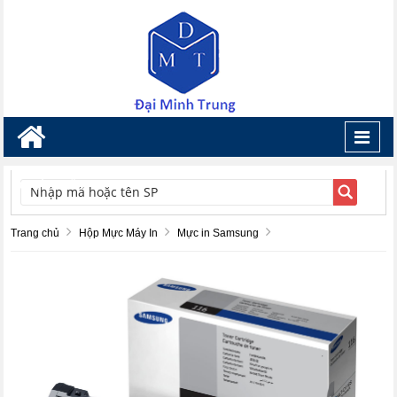
Toggl
navig
TÌM KIẾM
Trang chủ
Hộp Mực Máy In
Mực in Samsung