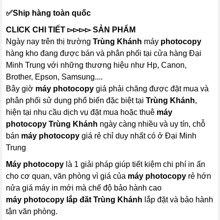
✅Ship hàng toàn quốc
CLICK CHI TIẾT
▻▻▻▻
SẢN PHẨM
Ngày nay trên thị trường
Trùng Khánh
máy
photocopy
hàng kho đang được bán và phân phối tại cửa hàng Đại
Minh Trung với những thương hiệu như Hp, Canon,
Brother, Epson, Samsung....
Bây giờ
máy
photocopy
giá phải chăng được đặt mua và
phân phối sử dụng phổ biến đặc biệt tại
Trùng Khánh
,
hiện tại nhu cầu dịch vụ đặt mua hoặc thuê
máy
photocopy
Trùng Khánh
ngày càng nhiều và uy tín, chỗ
bán
máy photocopy
giá rẻ chỉ duy nhất có ở Đại Minh
Trung
Máy photocopy
là 1 giải pháp giúp tiết kiệm chi phí in ấn
cho cơ quan, văn phòng vì giá của
máy photocopy
rẻ hớn
nửa giá máy in mới mà chế độ bảo hành cao
máy photocopy
lắp đăt Trùng Khánh
lắp đặt và bảo hành
tận văn phòng.