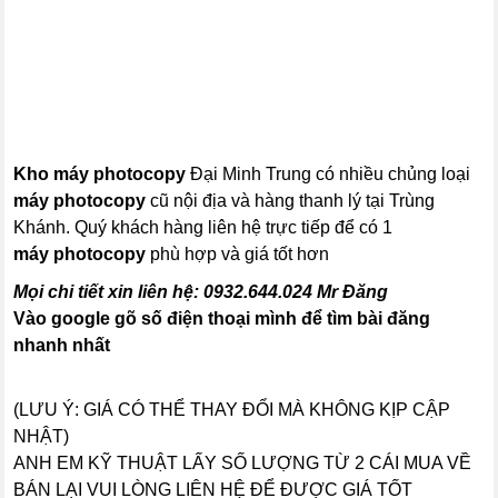
Kho máy
photocopy
Đại Minh Trung có nhiều chủng loại
máy photocopy
cũ nội địa và hàng thanh lý tại Trùng
Khánh. Quý khách hàng liên hệ trực tiếp để có 1
máy photocopy
phù hợp và giá tốt hơn
Mọi chi tiết xin liên hệ:
0932.644.024
Mr Đăng
Vào google gõ số điện thoại mình để tìm bài đăng
nhanh nhất
(LƯU Ý: GIÁ CÓ THỂ THAY ĐỔI MÀ KHÔNG KỊP CẬP
NHẬT)
ANH EM KỸ THUẬT LẤY SỐ LƯỢNG TỪ 2 CÁI MUA VỀ
BÁN LẠI VUI LÒNG LIÊN HỆ ĐỂ ĐƯỢC GIÁ TỐT