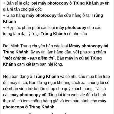
+ Bán sỉ lẻ các loại
máy photocopy
ở
Trùng Khánh
uy tín
giá rẻ tận chỗ giá gốc
+ Giao hàng
máy photocopy
tận cửa hàng ở tại
Trùng
Khánh
+ Hợp tác phân phối các loại
máy photocopy
cho các
trung tâm đại lý ở tại
Trùng Khánh
có nhu cầu
Đại Minh Trung chuyên bán các loại
M
máy photocopy
tại
Trùng Khánh
lấy uy tín làm hàng đầu, với phương châm
"
một chữ tín - vạn niềm tin
", Bán
máy in cũ tại Trùng
Khánh
cam kết làm bạn hài lòng.
Nếu bạn đang ở
Trùng Khánh
và có nhu cầu mua bán trao
đổi máy in cũ, Bạn đừng ngại khoảng cách xa, chúng tôi sẽ
cử nhân viên trở tới tận shop cho quý khách hàng. Tất cả
các
máy photocopy
cũ
đăng tải trên website đều là hình
thực tế, có tem chống hàng giả và tem bảo hành cho
máy
photocopy
ở Trùng Khánh
.