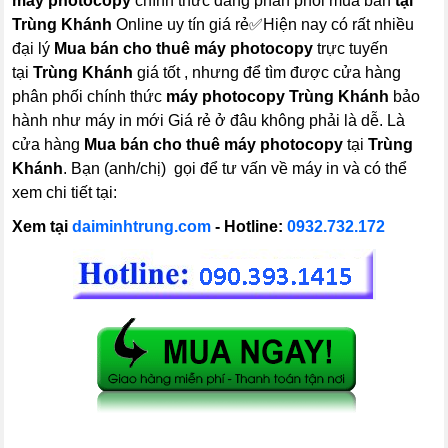
máy photocopy
chính thức đang phân phối mua bán
tại
Trùng Khánh
Online uy tín giá rẻ✅Hiện nay có rất nhiều
đại lý
Mua bán cho thuê máy photocopy
trực tuyến
tại
Trùng Khánh
giá tốt , nhưng để tìm được cửa hàng
phân phối chính thức
máy photocopy
Trùng Khánh
bảo
hành như máy in mới Giá rẻ ở đâu không phải là dễ. Là
cửa hàng
Mua bán cho thuê máy photocopy
tại
Trùng
Khánh
. Bạn (anh/chị) gọi để tư vấn về máy in và có thể
xem chi tiết tại:
Xem tại
daiminhtrung.com
- Hotline:
0932.732.172