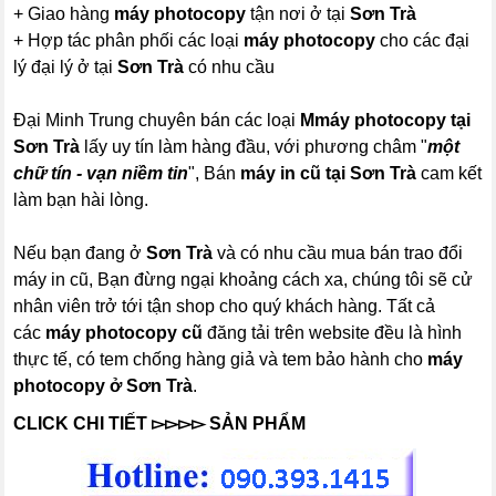
+ Giao hàng
máy photocopy
tận nơi ở tại
Sơn Trà
+ Hợp tác phân phối các loại
máy photocopy
cho các đại
lý đại lý ở tại
Sơn Trà
có nhu cầu
Đại Minh Trung chuyên bán các loại
M
máy photocopy
tại
Sơn Trà
lấy uy tín làm hàng đầu, với phương châm "
một
chữ tín - vạn niềm tin
", Bán
máy in cũ tại Sơn Trà
cam kết
làm bạn hài lòng.
Nếu bạn đang ở
Sơn Trà
và có nhu cầu mua bán trao đổi
máy in cũ, Bạn đừng ngại khoảng cách xa, chúng tôi sẽ cử
nhân viên trở tới tận shop cho quý khách hàng. Tất cả
các
máy photocopy
cũ
đăng tải trên website đều là hình
thực tế, có tem chống hàng giả và tem bảo hành cho
máy
photocopy
ở Sơn Trà
.
CLICK CHI TIẾT
▻▻▻▻ SẢN PHẨM