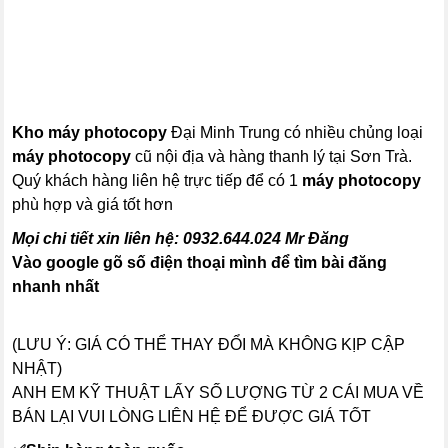
Kho máy
photocopy
Đại Minh Trung có nhiều chủng loại
máy photocopy
cũ nội địa và hàng thanh lý tại Sơn Trà.
Quý khách hàng liên hệ trực tiếp để có 1
máy photocopy
phù hợp và giá tốt hơn
Mọi chi tiết xin liên hệ:
0932.644.024
Mr Đăng
Vào google gõ số điện thoại mình để tìm bài đăng
nhanh nhất
(LƯU Ý: GIÁ CÓ THỂ THAY ĐỔI MÀ KHÔNG KỊP CẬP
NHẬT)
ANH EM KỸ THUẬT LẤY SỐ LƯỢNG TỪ 2 CÁI MUA VỀ
BÁN LẠI VUI LÒNG LIÊN HỆ ĐỂ ĐƯỢC GIÁ TỐT