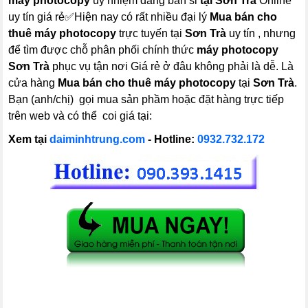
máy photocopy
ủy nhiệm đang bán sỉ
tại Sơn Trà
Online
uy tín giá rẻ✅Hiện nay có rất nhiều đại lý
Mua bán cho
thuê máy photocopy
trực tuyến tại
Sơn Trà
uy tín , nhưng
để tìm được chỗ phân phối chính thức
máy photocopy
Sơn Trà
phục vụ tận nơi Giá rẻ ở đâu không phải là dễ. Là
cửa hàng
Mua bán cho thuê máy photocopy
tại
Sơn Trà
.
Bạn (anh/chị) gọi mua sản phầm hoặc đặt hàng trực tiếp
trên web và có thể coi giá tại:
Xem tại
daiminhtrung.com
- Hotline:
0932.732.172