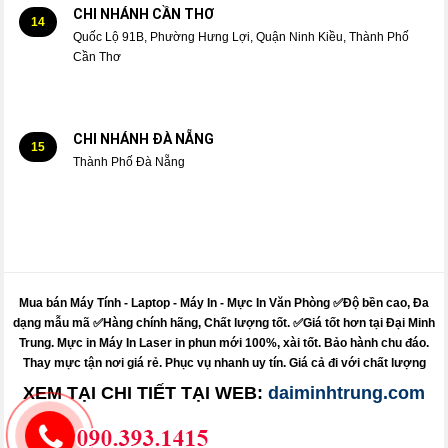
CHI NHÁNH CẦN THƠ
14
Quốc Lộ 91B, Phường Hưng Lợi, Quận Ninh Kiều, Thành Phố
Cần Thơ
CHI NHÁNH ĐÀ NẴNG
15
Thành Phố Đà Nẵng
Mua bán Máy Tính - Laptop - Máy In -
Mực
In Văn Phòng ✅Độ bền cao, Đa
dạng mẫu mã ✅Hàng chính hãng, Chất lượng tốt. ✅Giá tốt hơn tại Đại Minh
Trung.
Mực
in
Máy
In Laser in phun mới 100%, xài tốt. Bảo hành chu đáo.
Thay mực
tận nơi giá rẻ. Phục vụ nhanh uy tín. Giá cả đi với chất lượng
XEM TẠI CHI TIẾT TẠI WEB:
daiminhtrung.com