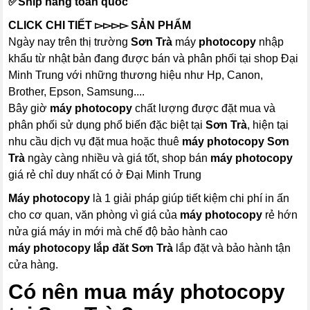
✅Ship hàng toàn quốc
CLICK CHI TIẾT
▻▻▻▻
SẢN PHẨM
Ngày nay trên thị trường
Sơn Trà
máy
photocopy
nhập
khẩu từ nhật bản đang được bán và phân phối tại shop Đại
Minh Trung với những thương hiệu như Hp, Canon,
Brother, Epson, Samsung....
Bây giờ
máy
photocopy
chất lượng được đặt mua và
phân phối sử dụng phổ biến đặc biệt tại
Sơn Trà
, hiện tại
nhu cầu dịch vụ đặt mua hoặc thuê
máy photocopy
Sơn
Trà
ngày càng nhiều và giá tốt, shop bán
máy photocopy
giá rẻ chỉ duy nhất có ở Đại Minh Trung
Máy photocopy
là 1 giải pháp giúp tiết kiệm chi phí in ấn
cho cơ quan, văn phòng vì giá của
máy photocopy
rẻ hớn
nửa giá máy in mới mà chế độ bảo hành cao
máy photocopy
lắp đăt Sơn Trà
lắp đặt và bảo hành tận
cửa hàng.
Có nên mua
máy photocopy