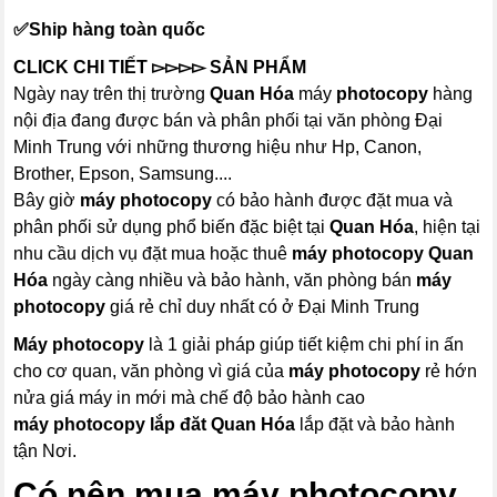
✅Ship hàng toàn quốc
CLICK CHI TIẾT
▻▻▻▻
SẢN PHẨM
Ngày nay trên thị trường
Quan Hóa
máy
photocopy
hàng
nội địa đang được bán và phân phối tại văn phòng Đại
Minh Trung với những thương hiệu như Hp, Canon,
Brother, Epson, Samsung....
Bây giờ
máy
photocopy
có bảo hành được đặt mua và
phân phối sử dụng phổ biến đặc biệt tại
Quan Hóa
, hiện tại
nhu cầu dịch vụ đặt mua hoặc thuê
máy photocopy
Quan
Hóa
ngày càng nhiều và bảo hành, văn phòng bán
máy
photocopy
giá rẻ chỉ duy nhất có ở Đại Minh Trung
Máy photocopy
là 1 giải pháp giúp tiết kiệm chi phí in ấn
cho cơ quan, văn phòng vì giá của
máy photocopy
rẻ hớn
nửa giá máy in mới mà chế độ bảo hành cao
máy photocopy
lắp đăt Quan Hóa
lắp đặt và bảo hành
tận Nơi.
Có nên mua
máy photocopy