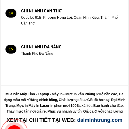
CHI NHÁNH CẦN THƠ
14
Quốc Lộ 91B, Phường Hưng Lợi, Quận Ninh Kiều, Thành Phố
Cần Thơ
CHI NHÁNH ĐÀ NẴNG
15
Thành Phố Đà Nẵng
Mua bán Máy Tính - Laptop - Máy In -
Mực
In Văn Phòng ✅Độ bền cao, Đa
dạng mẫu mã ✅Hàng chính hãng, Chất lượng tốt. ✅Giá tốt hơn tại Đại Minh
Trung.
Mực
in
Máy
In Laser in phun mới 100%, xài tốt. Bảo hành chu đáo.
Thay mực
tận nơi giá rẻ. Phục vụ nhanh uy tín. Giá cả đi với chất lượng
XEM TẠI CHI TIẾT TẠI WEB:
daiminhtrung.com