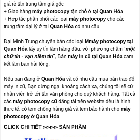
giá rẻ tận trung tâm giá gốc
+ Giao hàng
máy photocopy
tận chỗ ở tại
Quan Hóa
+ Hợp tác phân phối các loại
máy photocopy
cho các
trung tâm đại lý ở tại
Quan Hóa
có nhu cầu
Đại Minh Trung chuyên bán các loại
M
máy photocopy
tại
Quan Hóa
lấy uy tín làm hàng đầu, với phương châm "
một
chữ tín - vạn niềm tin
", Bán
máy in cũ tại Quan Hóa
cam
kết làm bạn hài lòng.
Nếu bạn đang ở
Quan Hóa
và có nhu cầu mua bán trao đổi
máy in cũ, Bạn đừng ngại khoảng cách xa, chúng tôi sẽ cử
nhân viên trở tới tận văn phòng cho quý khách hàng. Tất cả
các
máy photocopy
cũ
đăng tải trên website đều là hình
thực tế, có tem chống hàng giả và tem bảo hành cho
máy
photocopy
ở Quan Hóa
.
CLICK CHI TIẾT
▻▻▻▻ SẢN PHẨM