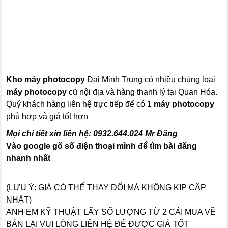
Kho máy
photocopy
Đại Minh Trung có nhiều chủng loại
máy photocopy
cũ nội địa và hàng thanh lý tại Quan Hóa.
Quý khách hàng liên hệ trực tiếp để có 1
máy photocopy
phù hợp và giá tốt hơn
Mọi chi tiết xin liên hệ:
0932.644.024
Mr Đăng
Vào google gõ số điện thoại mình để tìm bài đăng
nhanh nhất
(LƯU Ý: GIÁ CÓ THỂ THAY ĐỔI MÀ KHÔNG KỊP CẬP
NHẬT)
ANH EM KỸ THUẬT LẤY SỐ LƯỢNG TỪ 2 CÁI MUA VỀ
BÁN LẠI VUI LÒNG LIÊN HỆ ĐỂ ĐƯỢC GIÁ TỐT