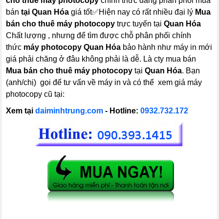
cho thuê máy photocopy
chính thức đang phân phối mua
bán
tại Quan Hóa
giá tốt✅Hiện nay có rất nhiều đại lý
Mua
bán cho thuê máy photocopy
trực tuyến tại
Quan Hóa
Chất lượng , nhưng để tìm được chỗ phân phối chính
thức
máy photocopy
Quan Hóa
bảo hành như máy in mới
giá phải chăng ở đâu không phải là dễ. Là cty mua bán
Mua bán cho thuê máy photocopy
tại
Quan Hóa
. Bạn
(anh/chị) gọi để tư vấn về máy in và có thể xem giá máy
photocopy cũ tại:
Xem tại
daiminhtrung.com
- Hotline:
0932.732.172