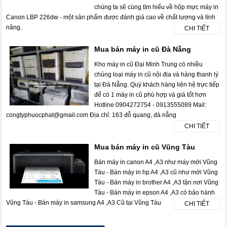
chúng ta sẽ cùng tìm hiểu về hộp mực máy in
Canon LBP 226dw - một sản phẩm được đánh giá cao về chất lượng và tính
năng.
CHI TIẾT
Mua bán máy in cũ Đà Nẵng
Kho máy in cũ Đại Minh Trung có nhiều
chủng loại máy in cũ nội địa và hàng thanh lý
tại Đà Nẵng. Quý khách hàng liên hệ trực tiếp
để có 1 máy in cũ phù hợp và giá tốt hơn
Hotline 0904272754 - 0913555089 Mail:
congtyphuocphat@gmail.com Địa chỉ: 163 đỗ quang, đà nẵng
CHI TIẾT
Mua bán máy in cũ Vũng Tàu
Bán máy in canon A4 ,A3 như máy mới Vũng
Tàu - Bán máy in hp A4 ,A3 cũ như mới Vũng
Tàu - Bán máy in brother A4 ,A3 tận nơi Vũng
Tàu - Bán máy in epson A4 ,A3 có bảo hành
Vũng Tàu - Bán máy in samsung A4 ,A3 Cũ tại Vũng Tàu
CHI TIẾT