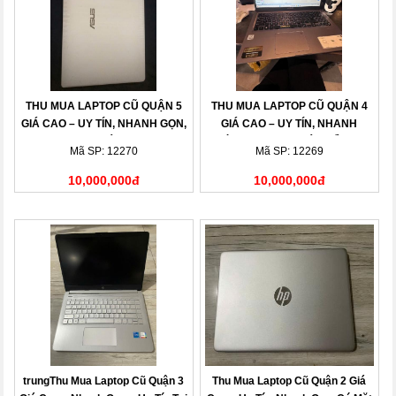
THU MUA LAPTOP CŨ QUẬN 5
THU MUA LAPTOP CŨ QUẬN 4
GIÁ CAO – UY TÍN, NHANH GỌN,
GIÁ CAO – UY TÍN, NHANH
THANH TOÁN NGAY
CHÓNG, THANH TOÁN LIỀN TAY
Mã SP: 12270
Mã SP: 12269
10,000,000đ
10,000,000đ
trungThu Mua Laptop Cũ Quận 3
Thu Mua Laptop Cũ Quận 2 Giá