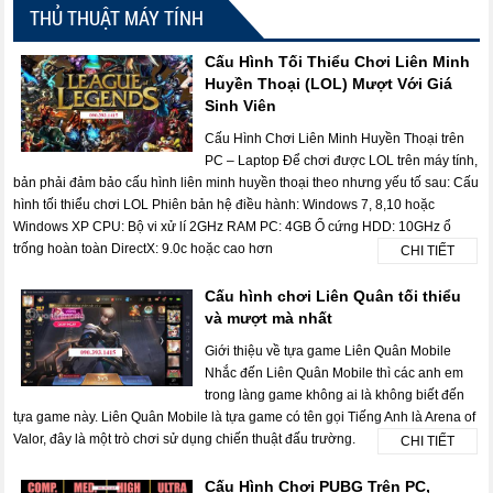
THỦ THUẬT MÁY TÍNH
Cấu Hình Tối Thiểu Chơi Liên Minh
Huyền Thoại (LOL) Mượt Với Giá
Sinh Viên
Cấu Hình Chơi Liên Minh Huyền Thoại trên
PC – Laptop Để chơi được LOL trên máy tính,
bản phải đảm bảo cấu hình liên minh huyền thoại theo nhưng yếu tố sau: Cấu
hình tối thiểu chơi LOL Phiên bản hệ điều hành: Windows 7, 8,10 hoặc
Windows XP CPU: Bộ vi xử lí 2GHz RAM PC: 4GB Ổ cứng HDD: 10GHz ổ
trống hoàn toàn DirectX: 9.0c hoặc cao hơn
CHI TIẾT
Cấu hình chơi Liên Quân tối thiểu
và mượt mà nhất
Giới thiệu về tựa game Liên Quân Mobile
Nhắc đến Liên Quân Mobile thì các anh em
trong làng game không ai là không biết đến
tựa game này. Liên Quân Mobile là tựa game có tên gọi Tiếng Anh là Arena of
Valor, đây là một trò chơi sử dụng chiến thuật đấu trường.
CHI TIẾT
Cấu Hình Chơi PUBG Trên PC,