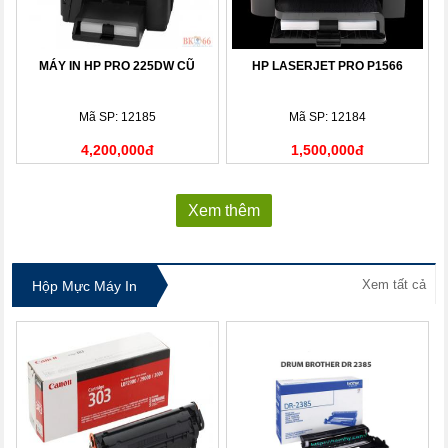
MÁY IN HP PRO 225DW CŨ
HP LASERJET PRO P1566
Mã SP: 12185
Mã SP: 12184
4,200,000đ
1,500,000đ
Xem thêm
Xem tất cả
Hộp Mực Máy In