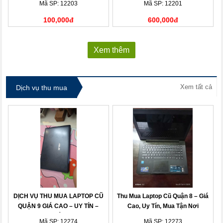
Mã SP: 12203
Mã SP: 12201
100,000đ
600,000đ
Xem thêm
Xem tất cả
Dịch vụ thu mua
DỊCH VỤ THU MUA LAPTOP CŨ
Thu Mua Laptop Cũ Quận 8 – Giá
QUẬN 9 GIÁ CAO – UY TÍN –
Cao, Uy Tín, Mua Tận Nơi
THANH TOÁN NHANH
Mã SP: 12274
Mã SP: 12273