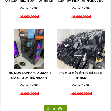
Giá Cao – Nhanh Gọn – Uy Tín Tại
Cao – Uy Tín, Nhanh Gọn, Có Mặt
Nhà
Sau 15 Phút
Mã SP: 12268
Mã SP: 12267
10,000,000đ
10,000,000đ
THU MUA LAPTOP CŨ QUẬN 1
Thu mua máy tính cũ giá cao tại
GIÁ CAO UY TÍN, NHANH
TP HCM
CHÓNG TẠI NHÀ
Mã SP: 12266
Mã SP: 12265
10,000,000đ
100,000,000đ
Xem thêm